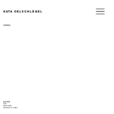
KATA OELSCHLäGEL
/Installations
Alisa
2024
Mixed media
Barvinskyi Art Gallery